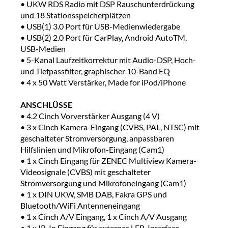
• UKW RDS Radio mit DSP Rauschunterdrückung
und 18 Stationsspeicherplätzen
• USB(1) 3.0 Port für USB-Medienwiedergabe
• USB(2) 2.0 Port für CarPlay, Android AutoTM,
USB-Medien
• 5-Kanal Laufzeitkorrektur mit Audio-DSP, Hoch-
und Tie­f­pass­filter, graphischer 10-Band EQ
• 4 x 50 Watt Verstärker, Made for iPod/iPhone
ANSCHLÜSSE
• 4.2 Cinch Vorverstärker Ausgang (4 V)
• 3 x Cinch Kamera-Eingang (CVBS, PAL, NTSC) mit
geschalteter Stromversorgung, anpassbaren
Hilfslinien und Mikrofon-Eingang (Cam1)
• 1 x Cinch Eingang für ZENEC Multiview Kamera-
Videosignale (CVBS) mit geschalteter
Stromversorgung und Mikrofoneingang (Cam1)
• 1 x DIN UKW, SMB DAB, Fakra GPS und
Bluetooth/WiFi Antenneneingang
• 1 x Cinch A/V Eingang, 1 x Cinch A/V Ausgang
• 1 x IR-In Eingang für externes LFB-Interface